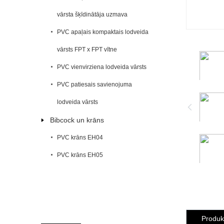
vārsta šķīdinātāja uzmava
PVC apaļais kompaktais lodveida
vārsts FPT x FPT vītne
PVC vienvirziena lodveida vārsts
PVC patiesais savienojuma
lodveida vārsts
Bibcock un krāns
PVC krāns EH04
PVC krāns EH05
Produk