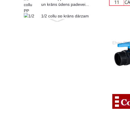
un krāns ūdens padevei...
1/2 collu pp krāns dārzam
un krāns ūdens padevei...
360 grādu krāni var
pagriezties dārzam un
krāns...
POM plastmasas
oriģinālais materiāls
veselības ūdensapgādei...
1 collas (32 mm)
plastmasas PVC divdaļīgs
lodveida vārsts no ABS ...
1-1/4 collu plastmasas
PVC divdaļīgs lodveida
vārsts ABS rokas...
1-1/2 collu (50 mm)
plastmasas PVC divdaļīgs
lodveida vārsts ...
1-1/4 collu PVC astoņstūra
kompakta lodveida vārsta