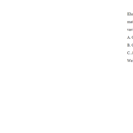
ligzdas gali
2 collu PVC astoņstūra
kompakts lodveida vārsts
ar šķīdinātāja enzīmu...
3/4 collu augstas kvalitātes
plastmasas PVC divdaļīgs
lodveida vārsts...
2 collu PVC astoņstūra
kompakts lodveida vārsts
šķīdinātāja s...
3/4 collu PVC divdaļīgs
lodveida vārsts ar
nerūsošā tērauda...