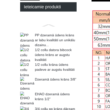
Ieteicamie produkti
PP dzeramā ūdens krāns
ar labu kvalitāti un unikālu
dizainu...
1/2 collu datora bibcock
ūdens krāns ar augstu
kvalitāti
1/2 collu krāna ūdens
padeve ar augstu kvalitāti
Dzeramā ūdens krāns 3/8”
EHAO dzeramā ūdens
krāns 1/2”
3/4 collu pp krāns dārzam