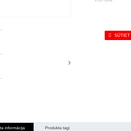
FOB cena ::
SŪTIET
ta informācija
Produkta tagi