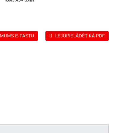
4,045 ASV dolāri
 MUMS E-PASTU
LEJUPIELĀDĒT KĀ PDF