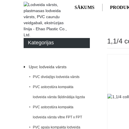
SĀKUMS
PRODUK
SĀKUMS
PRODUKTI
1,1/4 c
Kategorijas
Upvc lodveida vārsts
PVC divdaļīgs lodveida vārsts
PVC astoņstūra kompakta
lodveida vārsta šķīdinātāja ligzda
PVC astoņstūra kompakta
lodveida vārsta vītne FPT x FPT
PVC apaļa kompakta lodveida