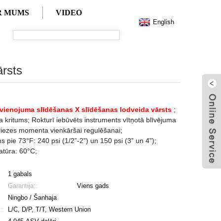
AR MUMS
VIDEO
English
ārsts
vienojuma slīdēšanas X slīdēšanas lodveida vārsts
;
a kritums; Rokturī iebūvēts instruments vītņotā blīvējuma
riezes momenta vienkāršai regulēšanai;
s pie 73°F: 240 psi (1/2”-2”) un 150 psi (3” un 4”);
tūra: 60°C;
1 gabals
Garantija::
Viens gads
Ningbo / Šanhaja
:
L/C, D/P, T/T, Western Union