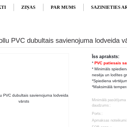
TI
ZIŅAS
PAR MUMS
SAZINIETIES 
ollu PVC dubultais savienojuma lodveida v
Īss apraksts:
*
PVC patiesais sa
* Minimāls spiedien
nesēja un lodītes g
*Spiediena vērtējum
*Maksimālā tempera
Minimālā pasūtījuma
daudzums::
Ports::
Apmaksas noteikumi: