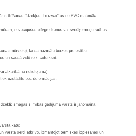
ālus tīrīšanas līdzekļus, lai izvairītos no PVC materiāla
(piemēram, novecojušus blīvgredzenus vai svešķermeņu radītus
kona smērvielu), lai samazinātu berzes pretestību.
os un sausā vidē reizi ceturksnī.
i atkarībā no nolietojuma).
 tiek uzstādīts bez deformācijas.
līdzekli; smagas slimības gadījumā vārsts ir jānomaina.
vārsta kātu;
n vārsta serdi atbrīvo, izmantojot termiskās izplešanās un