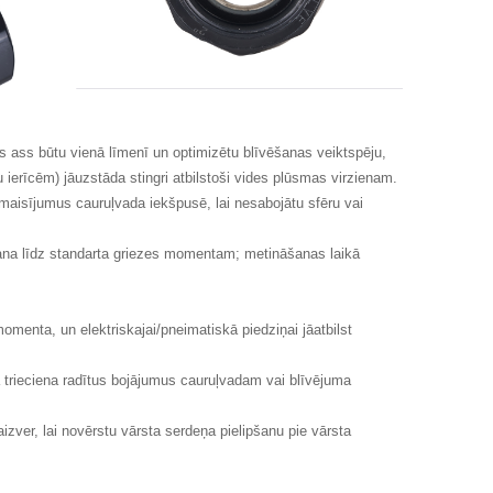
tes ass būtu vienā līmenī un optimizētu blīvēšanas veiktspēju,
 ierīcēm) jāuzstāda stingri atbilstoši vides plūsmas virzienam.
maisījumus cauruļvada iekšpusē, lai nesabojātu sfēru vai
ana līdz standarta griezes momentam; metināšanas laikā
menta, un elektriskajai/pneimatiskā piedziņai jāatbilst
a trieciena radītus bojājumus cauruļvadam vai blīvējuma
aizver, lai novērstu vārsta serdeņa pielipšanu pie vārsta