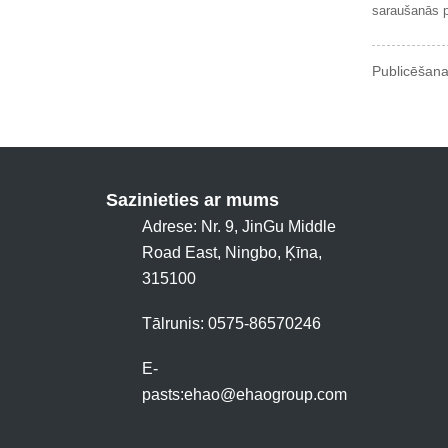
saraušanās p
Publicēšana
Sazinieties ar mums
Adrese: Nr. 9, JinGu Middle
Road East, Ningbo, Ķīna,
315100
Tālrunis: 0575-86570246
E-
pasts:
ehao@ehaogroup.com