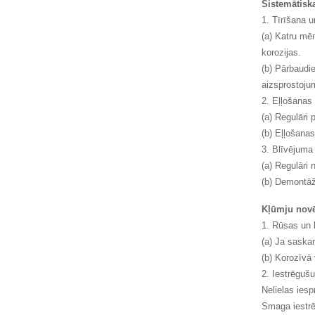
Sistemātisk
1. Tīrīšana 
(a) Katru mēn
korozijas.
(b) Pārbaudi
aizsprostoju
2. Eļļošanas
(a) Regulāri 
(b) Eļļošanas
3. Blīvējuma
(a) Regulāri
(b) Demontāža
Kļūmju novē
1. Rūsas un 
(a) Ja saska
(b) Korozīvā 
2. Iestrēguš
Nelielas iesp
Smaga iestrē