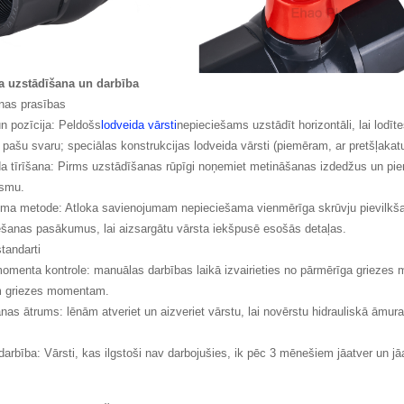
ta uzstādīšana un darbība
nas prasības
un pozīcija: Peldošs
lodveida vārsti
nepieciešams uzstādīt horizontāli, lai lodī
 pašu svaru; speciālas konstrukcijas lodveida vārsti (piemēram, ar pretšļakatu
da tīrīšana: Pirms uzstādīšanas rūpīgi noņemiet metināšanas izdedžus un pie
rsmu.
uma metode: Atloka savienojumam nepieciešama vienmērīga skrūvju pievilkš
ēšanas pasākumus, lai aizsargātu vārsta iekšpusē esošās detaļas.
tandarti
omenta kontrole: manuālas darbības laikā izvairieties no pārmērīga griezes mo
am griezes momentam.
nas ātrums: lēnām atveriet un aizveriet vārstu, lai novērstu hidrauliskā āmur
.
darbība: Vārsti, kas ilgstoši nav darbojušies, ik pēc 3 mēnešiem jāatver un jā