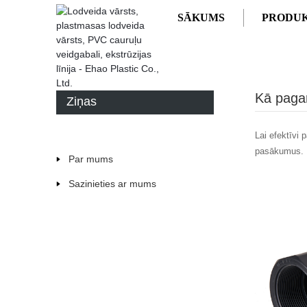
SĀKUMS
PRODUK
SĀKUMS
ZIŅAS
KĀ PAGARINĀT PVC LODVE
Kā pagar
Ziņas
Lai efektīvi 
pasākumus. 
Par mums
Sazinieties ar mums