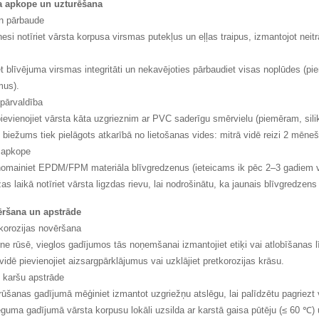
a apkope un uzturēšana
un pārbaude
esi notīriet vārsta korpusa virsmas putekļus un eļļas traipus, izmantojot neitr
et blīvējuma virsmas integritāti un nekavējoties pārbaudiet visas noplūdes 
mus).
 pārvaldība
pievienojiet vārsta kāta uzgrieznim ar PVC saderīgu smērvielu (piemēram, sili
 biežums tiek pielāgots atkarībā no lietošanas vides: mitrā vidē reizi 2 mēneš
 apkope
 nomainiet EPDM/FPM materiāla blīvgredzenus (ieteicams ik pēc 2–3 gadiem va
s laikā notīriet vārsta ligzdas rievu, lai nodrošinātu, ka jaunais blīvgredzens
ršana un apstrāde
korozijas novēršana
rne rūsē, vieglos gadījumos tās noņemšanai izmantojiet etiķi vai atlobīšanas 
vidē pievienojiet aizsargpārklājumus vai uzklājiet pretkorozijas krāsu.
u karšu apstrāde
rūšanas gadījumā mēģiniet izmantot uzgriežņu atslēgu, lai palīdzētu pagriezt 
guma gadījumā vārsta korpusu lokāli uzsilda ar karstā gaisa pūtēju (≤ 60 ℃) u