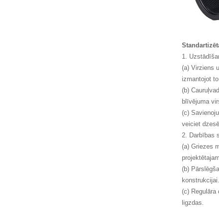
Standartizē
1. Uzstādīša
(a) Virziens 
izmantojot to
(b) Cauruļva
blīvējuma vi
(c) Savienoj
veiciet dzes
2. Darbības s
(a) Griezes m
projektētaj
(b) Pārslēgša
konstrukcijai
(c) Regulāra 
ligzdas.