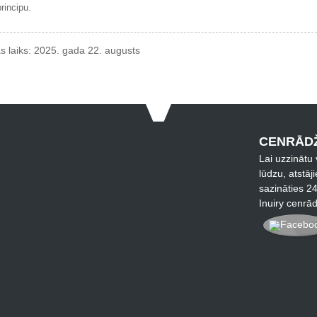
rincipu.
s laiks: 2025. gada 22. augusts
CENRĀDŽ
Lai uzzinātu
lūdzu, atstāj
sazināties 24
Inuiry cenrā