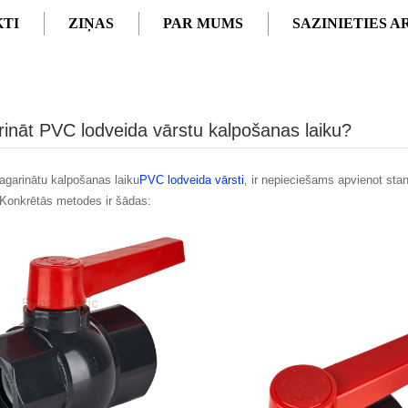
TI
ZIŅAS
PAR MUMS
SAZINIETIES 
IDA VĀRSTU KALPOŠANAS LAIKU?
ināt PVC lodveida vārstu kalpošanas laiku?
pagarinātu kalpošanas laiku
PVC lodveida vārsti
, ir nepieciešams apvienot sta
Konkrētās metodes ir šādas: