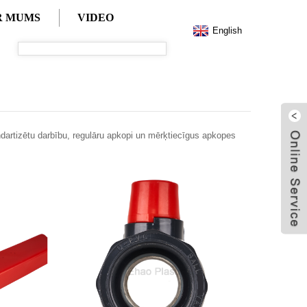
AR MUMS
VIDEO
English
ndartizētu darbību, regulāru apkopi un mērķtiecīgus apkopes