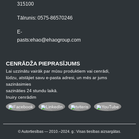
315100
Tālrunis: 0575-86570246
E-
pasts:
ehao@ehaogroup.com
CENRĀDŽA PIEPRASĪJUMS
Lai uzzinātu vairāk par mūsu produktiem vai cenrādi,
lūdzu, atstājiet savu e-pasta adresi, un mēs ar jums
sazināsimies
sazināties 24 stundu laikā.
Inuiry cenrādim
© Autortiesības — 2010.–2024. g.: Visas tiesības aizsargātas.