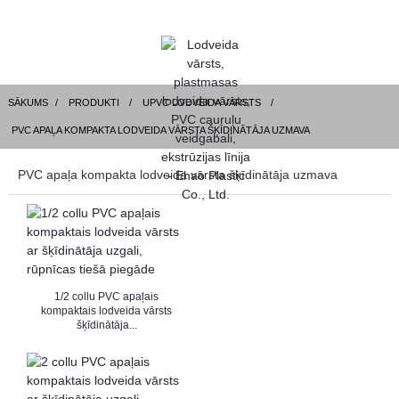
SĀKUMS
PRODUKTI
UPVC LODVEIDA VĀRSTS
PVC APAĻA KOMPAKTA LODVEIDA VĀRSTA ŠĶĪDINĀTĀJA UZMAVA
PVC apaļa kompakta lodveida vārsta šķīdinātāja uzmava
1/2 collu PVC apaļais
kompaktais lodveida vārsts
šķīdinātāja...