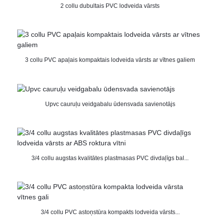
2 collu dubultais PVC lodveida vārsts
3 collu PVC apaļais kompaktais lodveida vārsts ar vītnes galiem
Upvc cauruļu veidgabalu ūdensvada savienotājs
3/4 collu augstas kvalitātes plastmasas PVC divdaļīgs bal...
3/4 collu PVC astoņstūra kompakts lodveida vārsts...