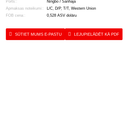
Ports::
Ningbo / Šanhaja
Apmaksas noteikumi::
L/C, D/P, T/T, Western Union
FOB cena::
0,528 ASV dolāru
SŪTIET MUMS E-PASTU
LEJUPIELĀDĒT KĀ PDF