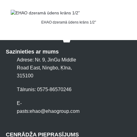
EHAO dzeramā ūdens krāns 1/2”
Sazinieties ar mums
Adrese: Nr. 9, JinGu Middle
Road East, Ningbo, Ķīna,
315100
Tālrunis: 0575-86570246
E-
pasts:
ehao@ehaogroup.com
CENRĀDŽA PIEPRASĪJUMS