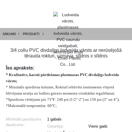
SĀKUMS
PRODUKTI
3/4 collu PVC divdaļīgs lodveida vārsts ar nerūsējošā
tērauda rokturi, uzmava, slīdnis x slīdnis
Īss apraksts:
* Kvalitatīvs, karstā pārdošanas plastmasas PVC divdaļīgs lodveida
vārsts;
* Minimāls spiediena kritums; Rokturī iebūvēts instruments vītņotā
blīvējuma nesēja un lodītes griezes momenta vienkāršai regulēšanai;
*Spiediena vērtējums pie 73°F: 240 psi (1/2”-2”) un 150 psi (3” un 4”);
*Maksimālā temperatūra: 60°C;
Minimālā pasūtījuma
1 gabals
daudzums::
Garantija::
Viens gads